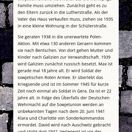
Familie muss umziehen. Zunächst geht es zu
den Eltern zurück in die Lutherstraße. Als der
Vater das Haus verkaufen muss, ziehen sie 1935
in eine kleine Wohnung in der Schülerstraße.
Sie geraten 1938 in die unerwartete Polen-
Aktion. Mit etwa 130 anderen Geraern kommen
sie nach Bentschen. Von dort gehen Mutter und
Kinder nach Galizien zur Verwandtschaft. 1939
wird Galizien zunächst russisch besetzt. Max ist
gerade mal 18 Jahre alt. Er wird Soldat der
sowjetischen Roten Armee. Er überlebt das
Kriegsende und ist im Sommer 1945 für kurze
Zeit noch einmal als Soldat in Gera. Da ist er 22
Jahre alt. In Folge des Überfalls der Deutschen
Wehrmacht auf die Sowjetunion werden an
unbekannten Tagen nach dem 20. Juni 1941
Klara und Charlotte von Sonderkommandos
ermordet. David wird nach Auschwitz gebracht
und stirbt dort 1942. Verlegeort ist vor der