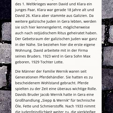
des 1. Weltkrieges waren David und Klara ein
junges Paar, Klara war gerade 18 Jahre alt und
David 26. Klara aber stammte aus Galizien. Da
weitere galizische Juden in Gera lebten, werden
sie sich hier kennengelernt, möglicherweise
auch nach ostjüdischem Ritus geheiratet haben.
Der Gebetsraum der galizischen Juden war ganz
in der Nähe. Sie beziehen hier die erste eigene
Wohnung. David arbeitete mit in der Firma
seines Bruders. 1923 wird in Gera Sohn Max
geboren, 1929 Tochter Lotte.
Die Männer der Familie Wernik waren seit
Generationen Pferdehändler. Sie hatten es zu
bescheidenem Wohlstand gebracht. Pferde
spielten zu der Zeit eine überaus wichtige Rolle.
Davids Bruder Jacob Wernik hatte in Gera eine
Großhandlung „Siepp & Wernik“ für technische
Öle, Fette und Schmierstoffe. Nach 1933 nimmt
die Judenfeindlichkeit weiter zu, die vierköpfige