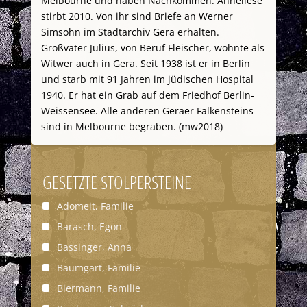
Melbourne und haben Nachkommen. Anneliese
stirbt 2010. Von ihr sind Briefe an Werner
Simsohn im Stadtarchiv Gera erhalten.
Großvater Julius, von Beruf Fleischer, wohnte als
Witwer auch in Gera. Seit 1938 ist er in Berlin
und starb mit 91 Jahren im jüdischen Hospital
1940. Er hat ein Grab auf dem Friedhof Berlin-
Weissensee. Alle anderen Geraer Falkensteins
sind in Melbourne begraben. (mw2018)
GESETZTE STOLPERSTEINE
Adomeit, Familie
Barasch, Egon
Bassinger, Anna
Baumgart, Familie
Biermann, Familie