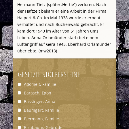
Hermann Tietz (später„Hertie“) verloren. Nach
der Haftzeit bekam er eine Arbeit in der Firma
Halpert & Co. Im Mai 1938 wurde er erneut
verhaftet und nach Buchenwald gebracht. Er
kam dort 1940 im Alter von 51 Jahren ums
Leben. Anna Orlamünder starb bei einem
Luftangriff auf Gera 1945. Eberhard Orlamünder
überlebte. (mw2013)
GESETZTE STOLPERSTEINE
Adomeit, Familie
Barasch, Egon
Bassinger, Anna
Baumgart, Familie
Biermann, Familie
Birnbaum, Gebrüder