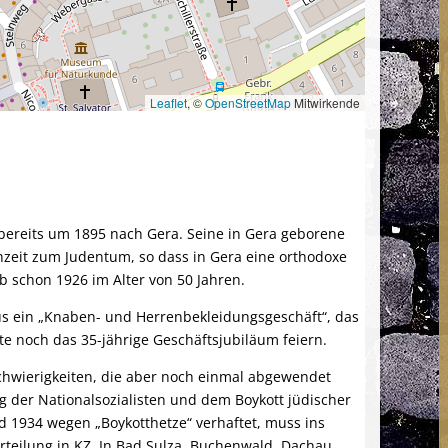
Leaflet
, ©
OpenStreetMap
Mitwirkende
bereits um 1895 nach Gera. Seine in Gera geborene
chzeit zum Judentum, so dass in Gera eine orthodoxe
rb schon 1926 im Alter von 50 Jahren.
us ein „Knaben- und Herrenbekleidungsgeschäft“, das
te noch das 35-jährige Geschäftsjubiläum feiern.
Schwierigkeiten, die aber noch einmal abgewendet
 der Nationalsozialisten und dem Boykott jüdischer
 1934 wegen „Boykotthetze“ verhaftet, muss ins
teilung in KZ. In Bad Sulza, Buchenwald, Dachau,