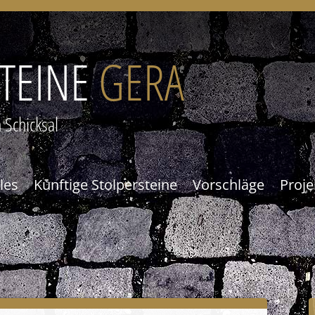
TEINE
GERA
 Schicksal
les
Künftige Stolpersteine
Vorschläge
Proj