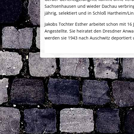
Sachsenhausen und wieder Dachau verbringt e
jährig, selektiert und in Schloß Hartheim/Lin
Jakobs Tochter Esther arbeitet schon mit 16
Angestellte. Sie heiratet den Dresdner Anwalt
werden sie 1943 nach Auschwitz deportiert 