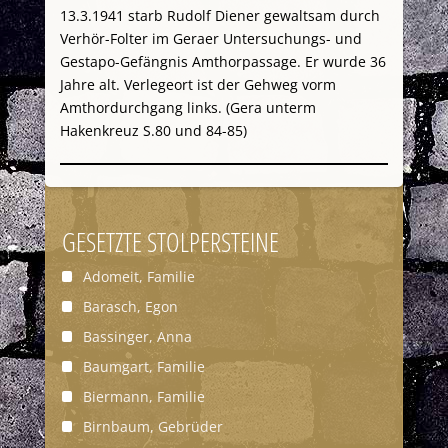
13.3.1941 starb Rudolf Diener gewaltsam durch
Verhör-Folter im Geraer Untersuchungs- und
Gestapo-Gefängnis Amthorpassage. Er wurde 36
Jahre alt. Verlegeort ist der Gehweg vorm
Amthordurchgang links. (Gera unterm
Hakenkreuz S.80 und 84-85)
GESETZTE STOLPERSTEINE
Adomeit, Familie
Barasch, Egon
Bassinger, Anna
Baumgart, Familie
Biermann, Familie
Birnbaum, Gebrüder