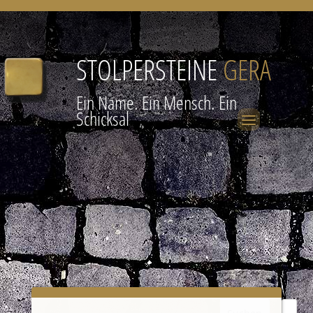
STOLPERSTEINE
GERA
Ein Name. Ein Mensch. Ein
Schicksal