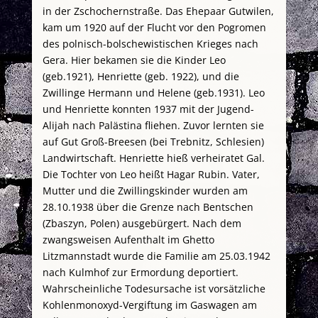
in der Zschochernstraße. Das Ehepaar Gutwilen,
kam um 1920 auf der Flucht vor den Pogromen
des polnisch-bolschewistischen Krieges nach
Gera. Hier bekamen sie die Kinder Leo
(geb.1921), Henriette (geb. 1922), und die
Zwillinge Hermann und Helene (geb.1931). Leo
und Henriette konnten 1937 mit der Jugend-
Alijah nach Palästina fliehen. Zuvor lernten sie
auf Gut Groß-Breesen (bei Trebnitz, Schlesien)
Landwirtschaft. Henriette hieß verheiratet Gal.
Die Tochter von Leo heißt Hagar Rubin. Vater,
Mutter und die Zwillingskinder wurden am
28.10.1938 über die Grenze nach Bentschen
(Zbaszyn, Polen) ausgebürgert. Nach dem
zwangsweisen Aufenthalt im Ghetto
Litzmannstadt wurde die Familie am 25.03.1942
nach Kulmhof zur Ermordung deportiert.
Wahrscheinliche Todesursache ist vorsätzliche
Kohlenmonoxyd-Vergiftung im Gaswagen am