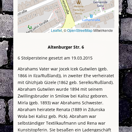
Leaflet
, ©
OpenStreetMap
Mitwirkende
Altenburger Str. 6
6 Stolpersteine gesetzt am 19.03.2015
Abrahams Vater war Jocek Icek Gutwilen (geb.
1866 in Ilza/Rußland)), in zweiter Ehe verheiratet
mit Ghizhjab Gizele (1862 geb. Serelks/Rußland).
Abraham Gutwilen wurde 1894 mit seinem
Zwillingsbruder in Smilow bei Kalisz geboren.
Mirla (geb. 1893) war Abrahams Schwester.
Abraham heiratete Renata (1889 in Zdunska
Wola bei Kalisz geb. Pick). Abraham war
selbständiger Textilkaufmann und Rena war
Kunststopferin. Sie besaßen ein Ladengeschäft