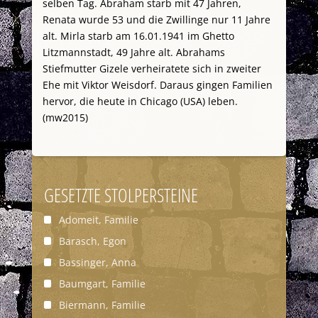
selben Tag. Abraham starb mit 47 Jahren,
Renata wurde 53 und die Zwillinge nur 11 Jahre
alt. Mirla starb am 16.01.1941 im Ghetto
Litzmannstadt, 49 Jahre alt. Abrahams
Stiefmutter Gizele verheiratete sich in zweiter
Ehe mit Viktor Weisdorf. Daraus gingen Familien
hervor, die heute in Chicago (USA) leben.
(mw2015)
GESETZTE STOLPERSTEINE
Adomeit, Familie
Barasch, Egon
Bassinger, Anna
Baumgart, Familie
Biermann, Familie