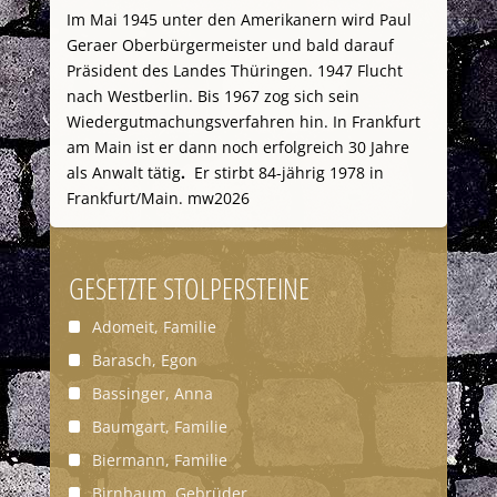
Im Mai 1945 unter den Amerikanern wird Paul
Geraer Oberbürgermeister und bald darauf
Präsident des Landes Thüringen. 1947 Flucht
nach Westberlin. Bis 1967 zog sich sein
Wiedergutmachungsverfahren hin. In Frankfurt
am Main ist er dann noch erfolgreich 30 Jahre
als Anwalt tätig
.
Er stirbt 84-jährig 1978 in
Frankfurt/Main. mw2026
GESETZTE STOLPERSTEINE
Adomeit, Familie
Barasch, Egon
Bassinger, Anna
Baumgart, Familie
Biermann, Familie
Birnbaum, Gebrüder